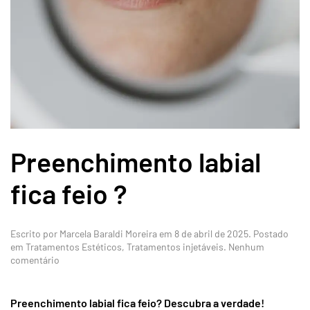
Preenchimento labial
fica feio ?
Escrito por
Marcela Baraldi Moreira
em
8 de abril de 2025
. Postado
em
Tratamentos Estéticos
,
Tratamentos injetáveis
.
Nenhum
em
comentário
Preenchimento
labial
fica
Preenchimento labial fica feio? Descubra a verdade!