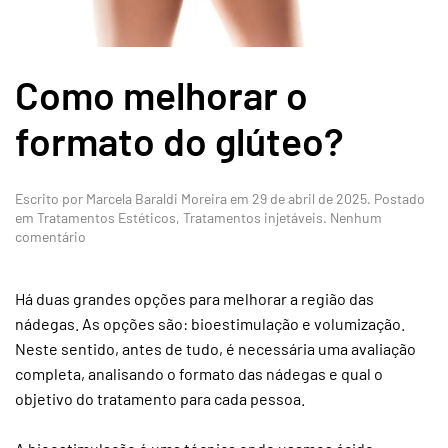
Como melhorar o
formato do glúteo?
Escrito por
Marcela Baraldi Moreira
em
29 de abril de 2025
. Postado
em
Tratamentos Estéticos
,
Tratamentos injetáveis
.
Nenhum
em
comentário
Como
melhorar
o
Há duas grandes opções para melhorar a região das
formato
nádegas. As opções são: bioestimulação e volumização.
do
Neste sentido, antes de tudo, é necessária uma avaliação
glúteo?
completa, analisando o formato das nádegas e qual o
objetivo do tratamento para cada pessoa.