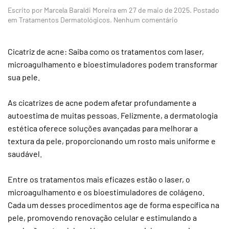
Escrito por
Marcela Baraldi Moreira
em
27 de maio de 2025
. Postado
em
em
Tratamentos Dermatológicos
.
Nenhum comentário
Cicatriz
de
acne
Cicatriz de acne: Saiba como os tratamentos com laser,
tem
microagulhamento e bioestimuladores podem transformar
solução
sua pele.
?
As cicatrizes de acne podem afetar profundamente a
autoestima de muitas pessoas. Felizmente, a dermatologia
estética oferece soluções avançadas para melhorar a
textura da pele, proporcionando um rosto mais uniforme e
saudável.
Entre os tratamentos mais eficazes estão o laser, o
microagulhamento e os bioestimuladores de colágeno.
Cada um desses procedimentos age de forma específica na
pele, promovendo renovação celular e estimulando a