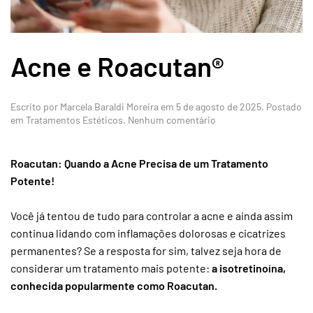
Acne e Roacutan®
Escrito por
Marcela Baraldi Moreira
em
5 de agosto de 2025
. Postado
em
em
Tratamentos Estéticos
.
Nenhum comentário
Acne
e
Roacutan®
Roacutan: Quando a Acne Precisa de um Tratamento
Potente!
Você já tentou de tudo para controlar a acne e ainda assim
continua lidando com inflamações dolorosas e cicatrizes
permanentes? Se a resposta for sim, talvez seja hora de
considerar um tratamento mais potente:
a isotretinoína,
conhecida popularmente como Roacutan.