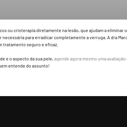
icos ou crioterapia diretamente na lesão, que ajudam a eliminar
r necessária para erradicar completamente a verruga. A dra Mar
m tratamento seguro e eficaz.
úde e o aspecto da sua pele,
agende agora mesmo uma avaliação c
quem entende do assunto!