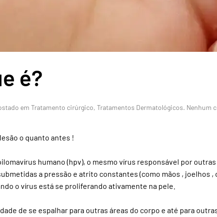
ue é?
Postado em
Tratamento cirúrgico
,
Tratamentos Dermatológicos
.
Nenhum c
lesão o quanto antes !
ilomavírus humano (hpv), o mesmo vírus responsável por outras 
bmetidas a pressão e atrito constantes (como mãos , joelhos , c
do o vírus está se proliferando ativamente na pele.
idade de se espalhar para outras áreas do corpo e até para outras