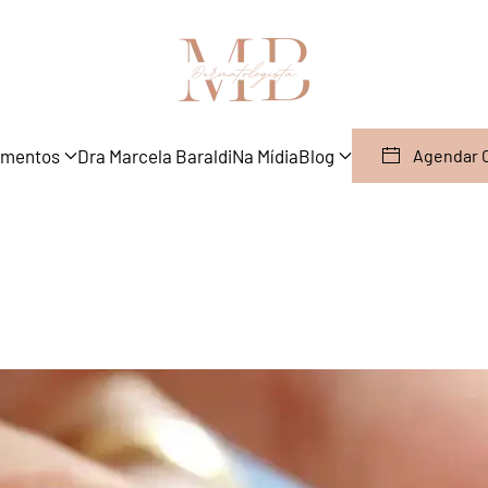
amentos
Dra Marcela Baraldi
Na Mídia
Blog
Agendar 