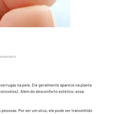
em
omentário
Olho
de
peixe:
o
que
verrugas na pele. Ele geralmente aparece na planta
é?
otovelos) . Além do desconforto estético, essa
 pessoas. Por ser um vírus, ele pode ser transmitido