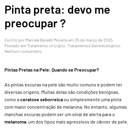
Pinta preta: devo me
preocupar ?
Escrito por
Marcela Baraldi Moreira
em
25 de março de 2025
.
Postado em
Tratamento cirúrgico
,
Tratamentos Dermatológicos
.
em
Nenhum comentário
Pinta
preta:
devo
Pintas Pretas na Pele: Quando se Preocupar?
me
preocupar
As pintas escuras na pele são muito comuns e podem ter
?
diversas origens. Muitas delas são condições benignas,
como a
ceratose seborreica
ou simplesmente uma pinta
com maior concentração de melanina. No entanto, algumas
manchas escuras podem ser um sinal de alerta para o
melanoma
, um dos tipos mais agressivos de câncer de pele.