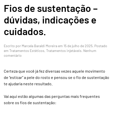
Fios de sustentação –
dúvidas, indicações e
cuidados.
Escrito por
Marcela Baraldi Moreira
em
15 de julho de 2025
. Postado
em
Tratamentos Estéticos
,
Tratamentos injetáveis
.
Nenhum
em
comentário
Fios
de
sustentação
Certeza que você já fez diversas vezes aquele movimento
–
de “esticar” a pele do rosto e pensou se o fio de sustentação
dúvidas,
te ajudaria neste resultado.
indicações
e
cuidados.
Vai aqui estão algumas das perguntas mais frequentes
sobre os fios de sustentação: