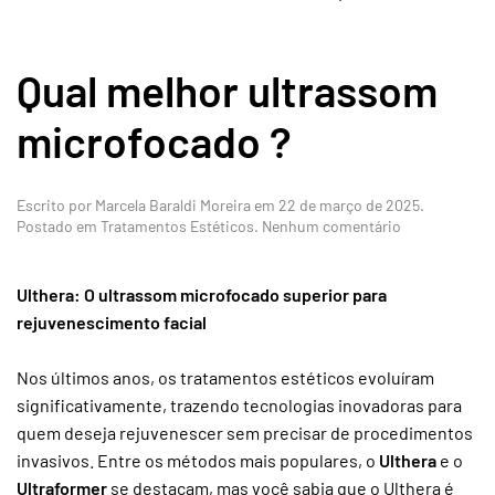
Qual melhor ultrassom
microfocado ?
Escrito por
Marcela Baraldi Moreira
em
22 de março de 2025
.
em
Postado em
Tratamentos Estéticos
.
Nenhum comentário
Qual
melhor
ultrassom
Ulthera: O ultrassom microfocado superior para
microfocado
rejuvenescimento facial
?
Nos últimos anos, os tratamentos estéticos evoluíram
significativamente, trazendo tecnologias inovadoras para
quem deseja rejuvenescer sem precisar de procedimentos
invasivos. Entre os métodos mais populares, o
Ulthera
e o
Ultraformer
se destacam, mas você sabia que o Ulthera é