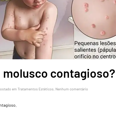
: molusco contagioso?
em
Postado em
Tratamentos Estéticos
.
Nenhum comentário
Bolinhas
no
corpo:
ntagioso.
molusco
contagioso?