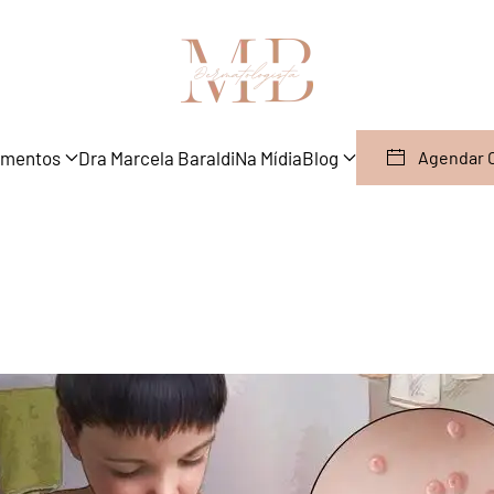
amentos
Dra Marcela Baraldi
Na Mídia
Blog
Agendar 