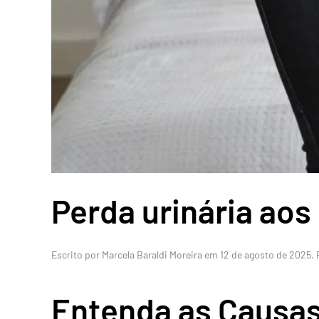
Perda urinária ao
Escrito por
Marcela Baraldi Moreira
em
12 de agosto de 2025
.
Entenda as Causas