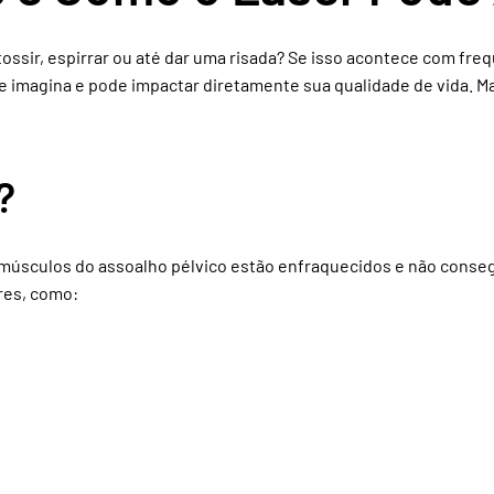
esforços
tossir, espirrar ou até dar uma risada? Se isso acontece com fre
e imagina e pode impactar diretamente sua qualidade de vida. M
?
s músculos do assoalho pélvico estão enfraquecidos e não cons
res, como: