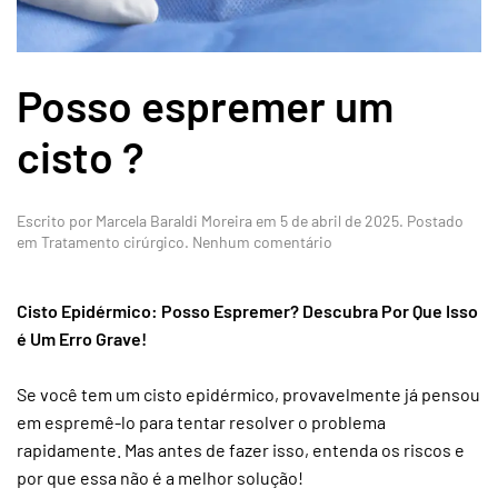
Posso espremer um
cisto ?
Escrito por
Marcela Baraldi Moreira
em
5 de abril de 2025
. Postado
em
em
Tratamento cirúrgico
.
Nenhum comentário
Posso
espremer
um
Cisto Epidérmico: Posso Espremer? Descubra Por Que Isso
cisto
é Um Erro Grave!
?
Se você tem um cisto epidérmico, provavelmente já pensou
em espremê-lo para tentar resolver o problema
rapidamente. Mas antes de fazer isso, entenda os riscos e
por que essa não é a melhor solução!