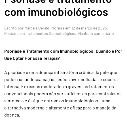
com imunobiológicos
Escrito por
Marcela Baraldi Moreira
em
12 de março de 2025
.
em
Postado em
Tratamentos Dermatológicos
.
Nenhum comentário
Psorías
e
tratam
Psoríase e Tratamento com Imunobiológicos: Quando e Por
com
Que Optar Por Essa Terapia?
imunob
A psoríase é uma doença inflamatória crônica da pele que
pode causar descamação, lesões avermelhadas e coceira
intensa. Em casos moderados a graves, os tratamentos
convencionais podem não ser suficientes para controlar os
sintomas, e é aí que entram os imunobiológicos – uma
alternativa moderna e altamente eficaz para o manejo da
doença.