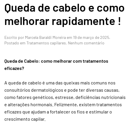
Queda de cabelo e como
melhorar rapidamente !
Escrito por
Marcela Baraldi Moreira
em
19 de março de 2025
.
em
Postado em
Tratamentos capilares
.
Nenhum comentário
Queda
de
cabelo
Queda de Cabelo: como melhorar com tratamentos
e
eficazes?
como
melhorar
rapidamente
A queda de cabelo é uma das queixas mais comuns nos
!
consultórios dermatológicos e pode ter diversas causas,
como fatores genéticos, estresse, deficiências nutricionais
e alterações hormonais. Felizmente, existem tratamentos
eficazes que ajudam a fortalecer os fios e estimular o
crescimento capilar.