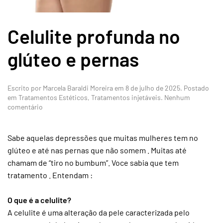
Celulite profunda no
glúteo e pernas
Escrito por
Marcela Baraldi Moreira
em
8 de julho de 2025
. Postado
em
Tratamentos Estéticos
,
Tratamentos injetáveis
.
Nenhum
em
comentário
Celulite
profunda
no
Sabe aquelas depressões que muitas mulheres tem no
glúteo
glúteo e até nas pernas que não somem . Muitas até
e
chamam de “tiro no bumbum”. Voce sabia que tem
pernas
tratamento . Entendam :
O que é a celulite?
A celulite é uma alteração da pele caracterizada pelo