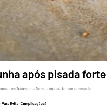
nha após pisada forte
em
Postado em
Tratamentos Dermatológicos
.
Nenhum comentário
Descolame
de
unha
r Para Evitar Complicações?
após