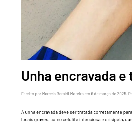
Unha encravada e 
Escrito por
Marcela Baraldi Moreira
em
6 de março de 2025
. 
A unha encravada deve ser tratada corretamente para
locais graves, como celulite infecciosa e erisipela, q