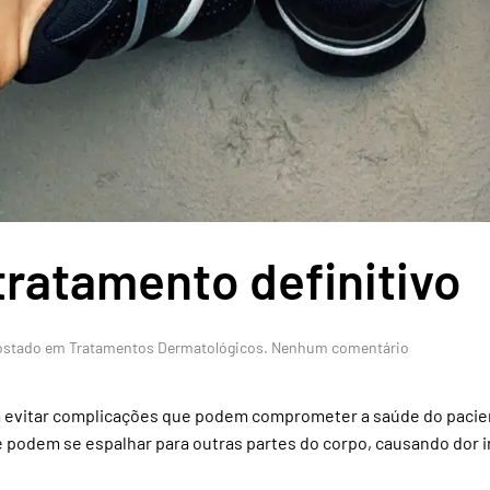
tratamento definitivo
em
Postado em
Tratamentos Dermatológicos
.
Nenhum comentário
Unha
encravada
e
 evitar complicações que podem comprometer a saúde do pacient
tratamento
ue podem se espalhar para outras partes do corpo, causando dor i
definitivo