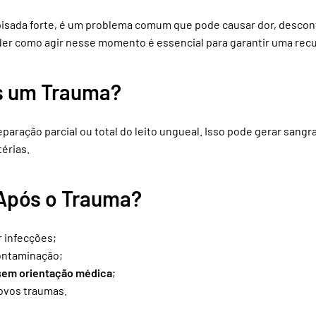
pisada
sada forte, é um problema comum que pode causar dor, desconf
forte
nder como agir nesse momento é essencial para garantir uma re
s um Trauma?
aração parcial ou total do leito ungueal. Isso pode gerar sangr
érias.
Após o Trauma?
r infecções;
contaminação;
sem orientação médica
;
novos traumas.